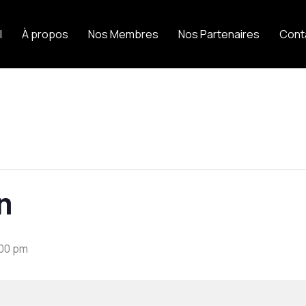
l
À propos
Nos Membres
Nos Partenaires
Cont
n
00 pm