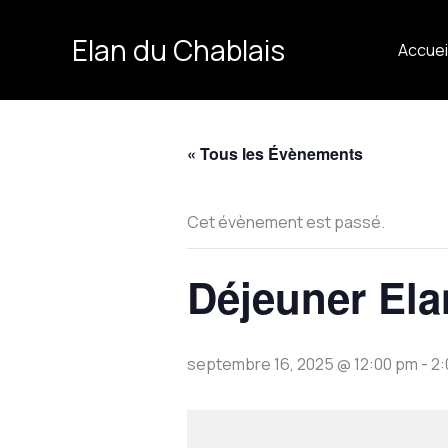
Aller
au
Elan du Chablais
Accuei
contenu
« Tous les Évènements
Cet évènement est passé.
Déjeuner Ela
septembre 16, 2025 @ 12:00 pm
-
2: